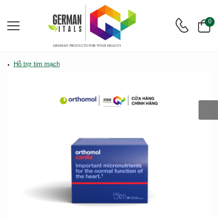
0
Hỗ trợ tim mạch